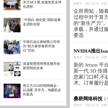
米兰MCE展,加速热泵全球
发表于：2022-03-24
分类
化进程
众所周知，随
过程中对于算
“中国白·德化瓷”国际巡展
的“新生产力”
走进联合国
承载，并通过
要选
中国石油云南销售公司举
办“助力春管春耕开放
NVIDIA推出Is
日”活动
发表于：2022-03-24
分类
首届智慧照明博览燃亮创
新的 Jetso
新照明的未来
新一代 3D 
您家门口时,不
术。订单履行
热立方2024经销商峰会：
以温暖·至非凡，地暖机走
向新高
桑桥网络科技：
发表于：2022-03-24
分类