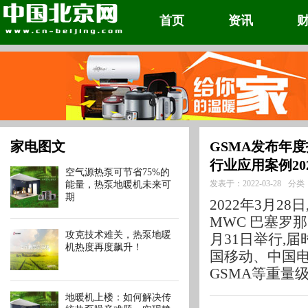
首页
资讯
家电图文
GSMA发布年度
行业应用案例20
空气源热泵可节省75%的
发表于：2022-03-28
分类
能量，热泵地暖机未来可
期
2022年3月28
MWC 巴塞罗那
攻克技术难关，热泵地暖
月31日举行,
机热度再度飙升！
国移动、中国
GSMA等重量
地暖机上楼：如何解决传