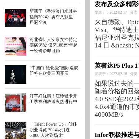
发布及众多精彩
新濠于《香港澳门米其林
发表于：2022-02-17
分类
指南2024》勇夺八颗星
来自德勤、Epi
居冠全澳
Visa、华特
福尼亚州圣克拉拉市 &
河北省伊人安康女性特定
14 日 &ndash
疾病保险 仅需188元/年起
一经确诊即可触
英睿达P5 Plu
“中国白·德化瓷”国际巡展
即将在欧美三国开展
发表于：2022-02-16
分类
如果说过去的一两
随着价格的回落
好车好优惠！江铃轻卡开
4.0 SSD在20
工季福利放送火热进行中
4.0x4通道的带
4000MB/s
「Talent Power Up」创科
职业博览 2024吸引逾
Infor积极推
6,000 人次到场 壮