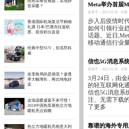
统热泵噪音难题，实现静
Meta举办首届M
音采暖？
发表于：2022-03-28
分类
步入后疫情时代
香港国际机场复活节购物
礼遇 日本/巴厘岛往返机
如何引领行业趋
票、双倍积分及迎
话题。近日,Met
移动通信行业量
经典中型SUV，别克昂科
威
信也5G消息系
发表于：2022-03-28
分类
改变格局的是插混？渗透
3月24日，由金
率大幅增长，将比纯电好
的轻互联网化通
卖
信也5G消息系
注、无需下载
这场温暖盛宴不来可惜！​
2024中国热泵展热立方地
了更多
暖机亮点前瞻
靠谱的海外专用服
热立方地暖机亮相意大利