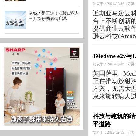
发表于：2022-02-16
分类
近期亚马逊云科
省钱才是王道！江铃E路达
三月欢乐购燃情启幕
台上不断创新的表
提供商业云软件
逊云科技(Amazo
Teledyne e
发表于：2022-02-16
分类
英国萨里 - Media 
正在推动放射
方案，无需大
束来旋转病人进行放
科技与建筑的结合
平道路
发表于：2022-02-09
分类