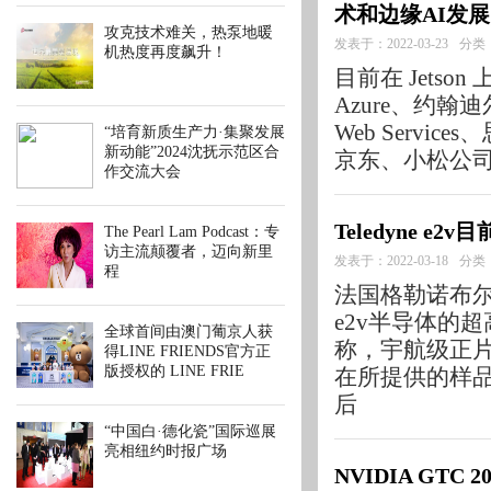
术和边缘AI发展
攻克技术难关，热泵地暖
发表于：2022-03-23
分类
机热度再度飙升！
目前在 Jetson
Azure、约翰迪尔(
Web Services
“培育新质生产力·集聚发展
新动能”2024沈抚示范区合
京东、小松公司(
作交流大会
Teledyne 
The Pearl Lam Podcast：专
访主流颠覆者，迈向新里
发表于：2022-03-18
分类
程
法国格勒诺布尔 - Me
e2v半导体的
全球首间由澳门葡京人获
称，宇航级正
得LINE FRIENDS官方正
版授权的 LINE FRIE
在所提供的样
后
“中国白·德化瓷”国际巡展
亮相纽约时报广场
NVIDIA G