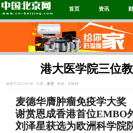
首页
资讯
港大医学院三位教
发表于2023-07-06
分类：
教育
来源：互联网
麦德华膺肿瘤免疫学大奖
谢赏恩成香港首位EMBO
刘泽星获选为欧洲科学院