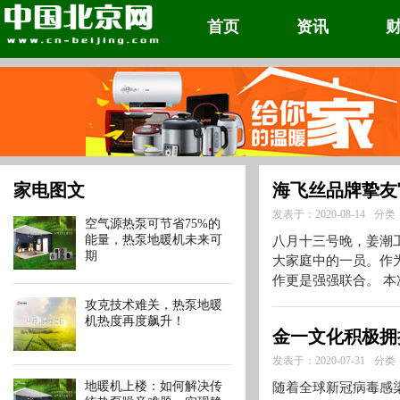
首页
资讯
家电图文
海飞丝品牌挚友
发表于：2020-08-14
分类
空气源热泵可节省75%的
能量，热泵地暖机未来可
八月十三号晚，姜潮
期
大家庭中的一员。作
作更是强强联合。 
攻克技术难关，热泵地暖
机热度再度飙升！
金一文化积极拥
发表于：2020-07-31
分类
地暖机上楼：如何解决传
随着全球新冠病毒感