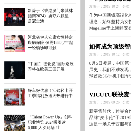
发表于：2019-10-24
分类
新濠于《香港澳门米其林
作为中国新锐高端化妆
指南2024》勇夺八颗星
居冠全澳
理念，始终坚持为女性
Mageline于上
河北省伊人安康女性特定
疾病保险 仅需188元/年起
如何成为顶级智
一经确诊即可触
发表于：2019-10-12
分类
8月5日凌晨，中国第
“中国白·德化瓷”国际巡展
即将在欧美三国开展
展史，我们不难发现，
球首款5G手机中国
好车好优惠！江铃轻卡开
VICUTU联
工季福利放送火热进行中
发表于：2019-09-26
分类
新零售时代，跨界合作
「Talent Power Up」创科
品牌“麦卡伦“于20
职业博览 2024吸引逾
这是一场关于西服与
6,000 人次到场 壮