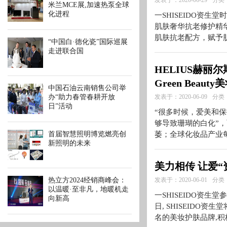
发表于：2020-06-29
分类
米兰MCE展,加速热泵全球
化进程
一SHISEIDO资生堂
肌肤奢华抗老修护精
肌肤抗老配方，赋予
“中国白·德化瓷”国际巡展
走进联合国
HELIUS赫丽
Green Beau
中国石油云南销售公司举
办“助力春管春耕开放
发表于：2020-06-09
分类
日”活动
“很多时候，爱美和
够导致珊瑚的白化”，
首届智慧照明博览燃亮创
萎；全球化妆品产业每
新照明的未来
美力相传 让爱“
热立方2024经销商峰会：
发表于：2020-06-01
分类
以温暖·至非凡，地暖机走
一SHISEIDO资生
向新高
日, SHISEIDO
名的美妆护肤品牌,积