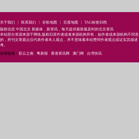
|
|
|
|
关于我们
联系我们
谷歌地图
百度地图
TAG标签归档
版权信息 中国北京 新媒体，新资讯，每天提供最新最及时的北京资讯
本站部分资源来源于网络,版权归原作者或者来源机构所有，如作者或来源机构不同
的，所刊文章观点仅代表作者本人观点，并不意味着本站赞同作者观点或证实其描述
考。
友情链接：
彩云之南
粤新报
香港资讯网
澳门网
台湾快讯