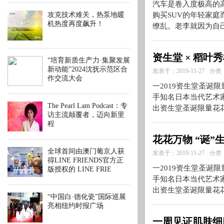
汽车是卷入度极高的
攻克技术难关，热泵地暖
购买SUV的年轻家庭
机热度再度飙升！
缭乱。老李就因为自
资生堂 × 稻叶
“培育新质生产力·集聚发展
新动能”2024沈抚示范区合
发表于：2019-11-27
分类
作交流大会
一2019资生堂圣诞限
手知名日本当代艺术家稻叶秀
The Pearl Lam Podcast：专
出资生堂圣诞限量花
访主流颠覆者，迈向新里
程
花花万物 “诞”
全球首间由澳门葡京人获
发表于：2019-11-27
分类
得LINE FRIENDS官方正
一2019资生堂圣诞限
版授权的 LINE FRIE
手知名日本当代艺术家稻叶秀
出资生堂圣诞限量花
“中国白·德化瓷”国际巡展
亮相纽约时报广场
一周见证肌肤细