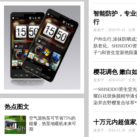
智能防护，专业抗
行
发表于：2020-05-19
分类
户外出行,涂抹防晒成
肤老化。SHISEI
子”)和资生堂新艳阳
樱花调色 嫩白
发表于：2020-05-07
分类
一SHISEIDO资生堂
耀白祛斑焕颜精华液
染井吉野樱复合珍萃*
热点图文
空气源热泵可节省75%的
十万元内超值家用
能量，热泵地暖机未来可
期
发表于：2019-11-29
分类