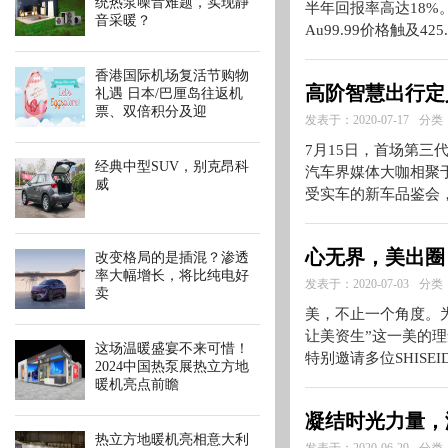
统热泵噪音难题，实现静
半年回报率高达18%
音采暖？
Au99.99价格触及
香港国际机场复活节购物
高阶智慧出行定
礼遇 日本/巴厘岛往返机
票、双倍积分及迎
发表于：2020-07-17
分类
7月15日，首场第三
经典中型SUV，别克昂科
汽车界媒体大咖相聚
威
受实车的新车品鉴会
心无界，美出圈 
改变格局的是插混？渗透
率大幅增长，将比纯电好
发表于：2020-07-03
分类
卖
美，不止一个角度。为挖掘
让美资生”这一美的理念
这场温暖盛宴不来可惜！​
特别邀请多位SHIS
2024中国热泵展热立方地
暖机亮点前瞻
凝结时光力量，
热立方地暖机亮相意大利